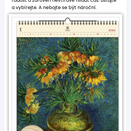
radost a zároveň nevtíravě hlídat čas. Listujte
a vybírejte. A nebojte se být nároční.