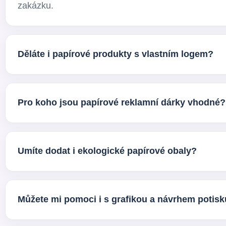
zakázku.
Děláte i papírové produkty s vlastním logem?
Ano. Většinu sortimentu umíme dodat s vlastním pot
přizpůsobíme vašemu brandu tak, aby fungovaly jako 
Pro koho jsou papírové reklamní dárky vhodné?
Papírové reklamní dárky jsou vhodné pro firmy, resta
kde chcete spojit praktičnost, branding a profesionál
Umíte dodat i ekologické papírové obaly?
Ano, součástí sortimentu jsou také ekologické reklam
udržitelnějším přístupem. Rádi vám doporučíme vari
Můžete mi pomoci i s grafikou a návrhem potis