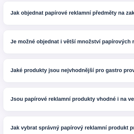
Ano, zajišťujeme také grafické služby na klíč. Po
doporučením nejvhodnějšího řešení pro konkrétní p
Jak objednat papírové reklamní předměty na za
Stačí nám poslat poptávku s informací o produktu,
Následně připravíme doporučení, upřesníme možnost
Je možné objednat i větší množství papírových
Ano, papírové reklamní dárky a reklamní papírové o
nebo dlouhodobou spolupráci. Připravíme řešení po
Jaké produkty jsou nejvhodnější pro gastro pr
Pro gastro segment jsou velmi oblíbené papírové kel
papírové obaly s potiskem. Výběr záleží na typu pr
Jsou papírové reklamní produkty vhodné i na ve
Ano, právě na veletrzích, konferencích a firemních 
zároveň působí prakticky i profesionálně.
Jak vybrat správný papírový reklamní produkt p