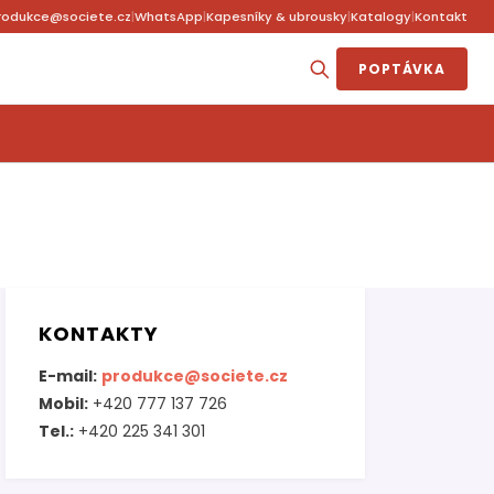
rodukce@societe.cz
|
WhatsApp
|
Kapesníky & ubrousky
|
Katalogy
|
Kontakt
POPTÁVKA
KONTAKTY
E-mail:
produkce@societe.cz
Mobil:
+420 777 137 726
Tel.:
+420 225 341 301