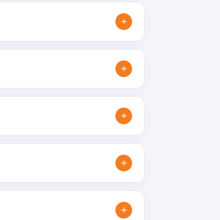
m, úpravou podkladů i
+
 ani požadovaný termín dodání.
realizaci.
+
žití, gastro provozy, promo akce
+
, ubrousky, tácky nebo další
+
máhají značce zůstat viditelná a
+