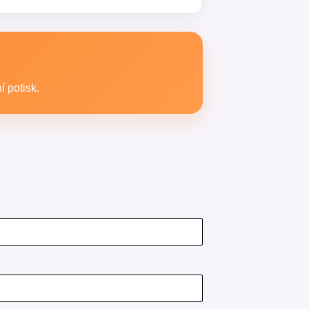
ro gastro provoz a jiný na promo
 potisk.