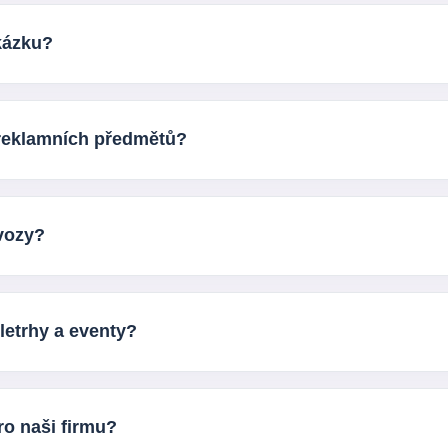
kud nemáte hotová tisková data, pomůžeme vám s návrhe
rodukt.
kázku?
 výrobním množství a představě o potisku. Nesmí chybět
i výroby a domluvíme další postup včetně podkladů pro 
 reklamních předmětů?
baly dodáváme také ve větších objemech pro firemní vyu
dle vašeho rozpočtu a účelu.
ovozy?
ímky, termo kelímky, krabičky na jídlo, krabice na pizzu
ovozu a způsobu servírování.
letrhy a eventy?
akcích mají papírové reklamní předměty velké využití. Po
ro naši firmu?