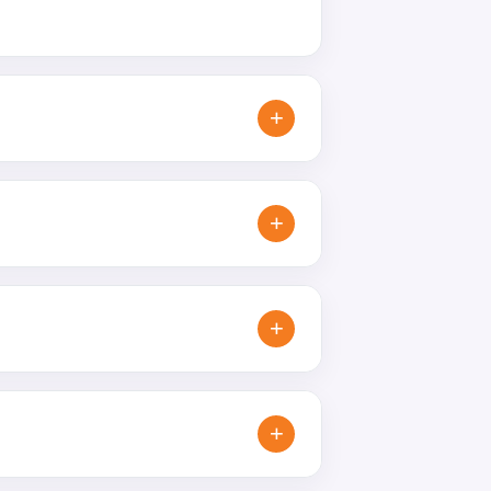
+
rafický motiv. Produkty
+
shopy. Skvěle fungují všude tam,
+
chtějí spojit marketing s
+