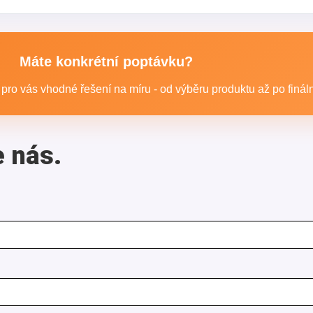
bude používán. Jiný typ doporučíme do kanceláře, jiný p
odle vašeho oboru a cíle.
Máte konkrétní poptávku?
ro vás vhodné řešení na míru - od výběru produktu až po finální
e nás.