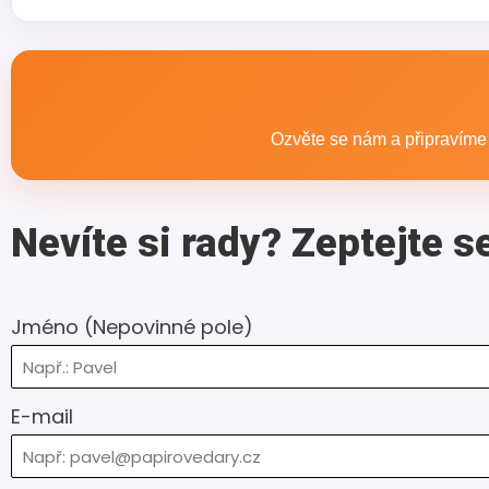
Záleží hlavně na tom, komu je produkt určen a kde 
akce. Rádi vám doporučíme nejvhodnější variantu p
Ozvěte se nám a připravíme p
Nevíte si rady? Zeptejte s
Jméno (Nepovinné pole)
E-mail