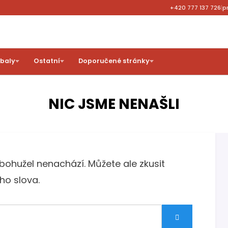
+420 777 137 726
|
p
obaly
Ostatní
Doporučené stránky
NIC JSME NENAŠLI
hužel nenachází. Můžete ale zkusit
ho slova.