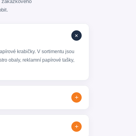
ů, zakázkového
bit.
+
apírové krabičky. V sortimentu jsou
tro obaly, reklamní papírové tašky,
+
. Produkty přizpůsobíme vašemu
+