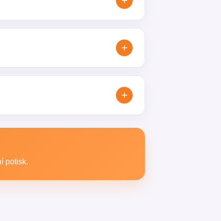
+
ky nebo další papírové obaly s
+
zůstat viditelná a zároveň působí
+
oz a jiný na promo akce. Rádi vám
 potisk.