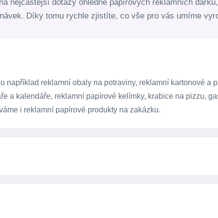
i na nejčastější dotazy ohledně papírových reklamních dárk
dnávek. Díky tomu rychle zjistíte, co vše pro vás umíme vyro
 například reklamní obaly na potraviny, reklamní kartonové a p
ře a kalendáře, reklamní papírové kelímky, krabice na pizzu, gas
váme i reklamní papírové produkty na zakázku.
- od firemního loga přes slogan až po kompletní grafický motiv
í nosič.