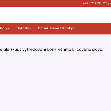
+420 777 137 726
|
p
obaly
Ostatní
Doporučené stránky
ale zkusit vyhledávání konkrétního klíčového slova.