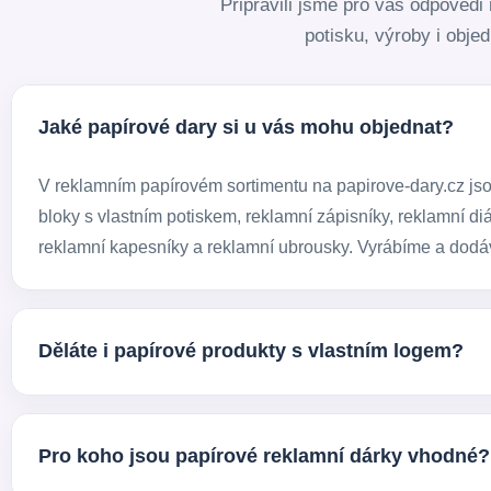
Připravili jsme pro vás odpověd
potisku, výroby i obje
Jaké papírové dary si u vás mohu objednat?
V reklamním papírovém sortimentu na papirove-dary.cz jsou
bloky s vlastním potiskem, reklamní zápisníky, reklamní diá
reklamní kapesníky a reklamní ubrousky. Vyrábíme a dodá
Děláte i papírové produkty s vlastním logem?
Ano. Většinu sortimentu umíme dodat s vlastním potiskem 
brandu tak, aby fungovaly jako praktický i viditelný reklamn
Pro koho jsou papírové reklamní dárky vhodné?