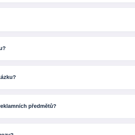
kavárny, hotely, kanceláře, eventy, veletrhy i e-shopy. Skvěle f
rové obaly a další řešení vhodná pro firmy, které chtějí spojit 
ku?
máte hotová tisková data, pomůžeme vám s návrhem, úpravou po
kázku?
ím množství a představě o potisku. Nesmí chybět ani požadovan
postup včetně podkladů pro realizaci.
 reklamních předmětů?
odáváme také ve větších objemech pro firemní využití, gastro 
lu.