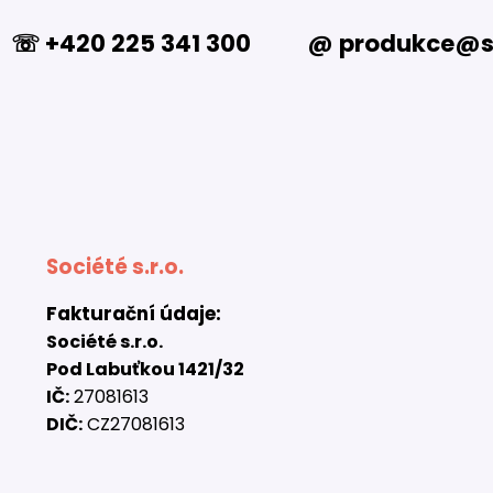
☏ +420 225 341 300
@ produkce@so
Société s.r.o.
Fakturační údaje:
Société s.r.o.
Pod Labuťkou 1421/32
IČ:
27081613
DIČ:
CZ27081613