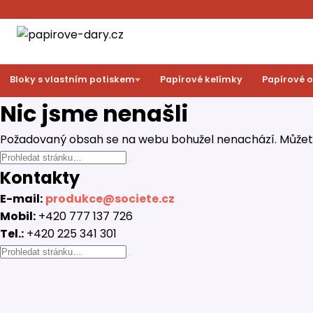
Bloky s vlastním potiskem
Papírové kelímky
Papírové 
Nic jsme nenašli
Požadovaný obsah se na webu bohužel nenachází. Můžete 
Kontakty
E-mail:
produkce@societe.cz
Mobil:
+420 777 137 726
Tel.:
+420 225 341 301