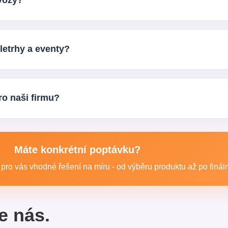
ovozy?
ermo kelímky, krabičky na jídlo, krabice na pizzu, ubrousky, tác
ání.
letrhy a eventy?
mají papírové reklamní předměty velké využití. Pomáhají značce 
ro naši firmu?
užíván. Jiný typ doporučíme do kanceláře, jiný pro gastro prov
le.
Máte konkrétní poptávku?
ro vás vhodné řešení na míru - od výběru produktu až po finální
e nás.