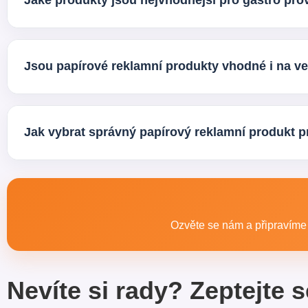
Jaké produkty jsou nejvhodnější pro gastro pr
Pro gastro segment jsou velmi oblíbené papírové kelímky, t
potiskem. Výběr záleží na typu provozu a způsobu servírov
Jsou papírové reklamní produkty vhodné i na ve
Ano, právě na veletrzích, konferencích a firemních akcích 
prakticky i profesionálně.
Jak vybrat správný papírový reklamní produkt p
Záleží hlavně na tom, komu je produkt určen a kde bude po
doporučíme nejvhodnější variantu podle vašeho oboru a cí
Ozvěte se nám a připravíme p
Nevíte si rady? Zeptejte s