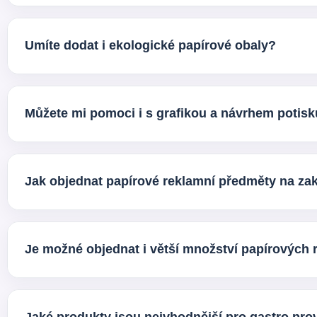
Papírové reklamní dárky jsou vhodné pro firmy, restaurace, 
praktičnost, branding a profesionální prezentaci.
Umíte dodat i ekologické papírové obaly?
Ano, součástí sortimentu jsou také ekologické reklamní papí
Rádi vám doporučíme variantu podle typu použití.
Můžete mi pomoci i s grafikou a návrhem potis
Ano, zajišťujeme také grafické služby na klíč. Pokud ne
řešení pro konkrétní produkt.
Jak objednat papírové reklamní předměty na za
Stačí nám poslat poptávku s informací o produktu, výrobn
doporučení, upřesníme možnosti výroby a domluvíme další 
Je možné objednat i větší množství papírových
Ano, papírové reklamní dárky a reklamní papírové obaly d
spolupráci. Připravíme řešení podle vašeho rozpočtu a úče