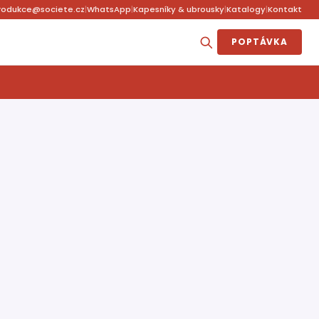
rodukce@societe.cz
|
WhatsApp
|
Kapesníky & ubrousky
|
Katalogy
|
Kontakt
POPTÁVKA