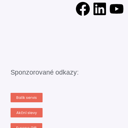
Sponzorované odkazy:
Balík servis
Akční slevy
Europe Gift