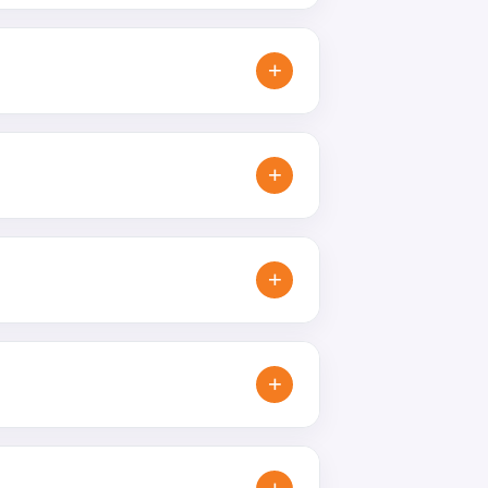
ungují všude tam, kde chcete spojit
+
marketing s udržitelnějším přístupem.
+
dkladů i doporučením nejvhodnějšího
+
ý termín dodání. Následně připravíme
+
provozy, promo akce nebo dlouhodobou